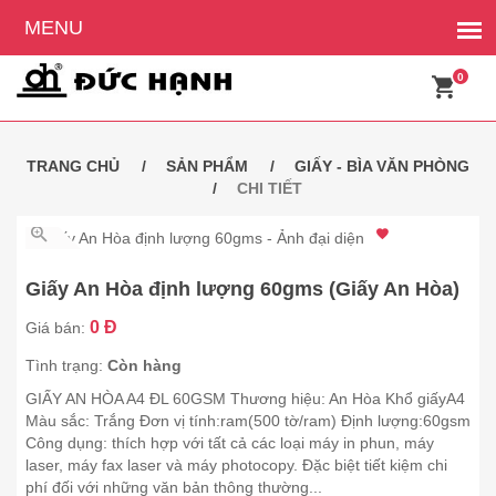
0
TRANG CHỦ
SẢN PHẨM
GIẤY - BÌA VĂN PHÒNG
CHI TIẾT
2.543 thích
Giấy An Hòa định lượng 60gms (Giấy An Hòa)
0 Đ
Giá bán:
Tình trạng:
Còn hàng
GIẤY AN HÒA A4 ĐL 60GSM Thương hiệu: An Hòa Khổ giấyA4
Màu sắc: Trắng Đơn vị tính:ram(500 tờ/ram) Định lượng:60gsm
Công dụng: thích hợp với tất cả các loại máy in phun, máy
laser, máy fax laser và máy photocopy. Đặc biệt tiết kiệm chi
phí đối với những văn bản thông thường...