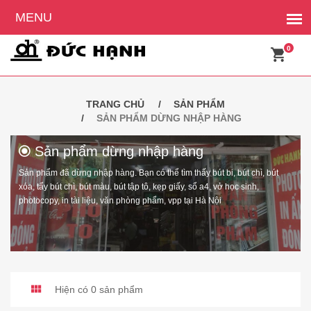
0
TRANG CHỦ
SẢN PHẨM
SẢN PHẨM DỪNG NHẬP HÀNG
Sản phẩm dừng nhập hàng
Sản phẩm đã dừng nhập hàng. Bạn có thể tìm thấy bút bi, bút chì, bút
xóa, tẩy bút chì, bút màu, bút tập tô, kẹp giấy, sổ a4, vở học sinh,
photocopy, in tài liệu, văn phòng phẩm, vpp tại Hà Nội
Hiện có 0 sản phẩm