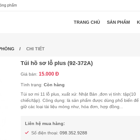
hòng phẩm
TRANG CHỦ
SẢN PHẨM
K
 PHÒNG
CHI TIẾT
Túi hồ sơ lỗ plus (92-372A)
15.000 Đ
Giá bán:
Tình trạng:
Còn hàng
Túi sơ mi 11 lỗ plus, xuất xứ: Nhật Bản ,đơn vị tính: tập(10
chiếc/tập). Công dụng: là sản phẩm được dùng phổ biến để
giữ các loại tài liệu mỏng như, hóa đơn, hợp đồng...
Liên hệ mua hàng:
Số điện thoại:
098.352.9288