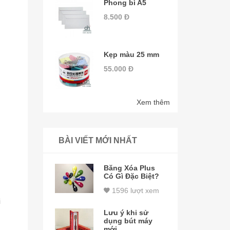
Phong bì A5
8.500 Đ
Kẹp màu 25 mm
55.000 Đ
Xem thêm
BÀI VIẾT MỚI NHẤT
Băng Xóa Plus
Có Gì Đặc Biệt?
1596 lượt xem
i
Lưu ý khi sử
dụng bút máy
mới