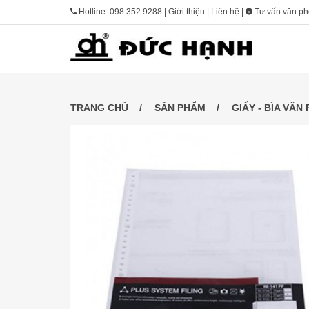
Hotline:
098.352.9288
|
Giới thiệu
|
Liên hệ
|
Tư vấn văn p
TRANG CHỦ
SẢN PHẨM
GIẤY - BÌA VĂN